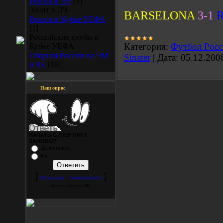
Россия в ЛЧ
[3]
Зенит в ЛЧ
BARSELONA
3-1
R
Россия в Кубке УЕФА
[1]
Российские клубы в
Категория:
Футбол Росс
Кубке УЕФА
Сборная России на ЧМ
Sinater
|
Дата:
05.12.200
и ЧЕ
[16]
Наш опрос
НАЧАТЬ СУПЕР ЛИГУ
ЗАНОВО?
Да,конечно
Нет
[
·
]
Результаты
Архив опросов
Всего ответов:
50