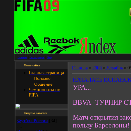
Главная
|
Регистрация
|
Вход
Меню сайта
Главная
»
2008
»
Декабрь
»
0
Главная страница
Полезно
НАЧАЛАСЬ ИСПАНСК
Общение
УРА...
Чемпионаты по
FIFA
BBVA -ТУРНИР С
Разделы новостей
Матч открытия зако
Футбол России
[34]
пользу Барселоны!
....