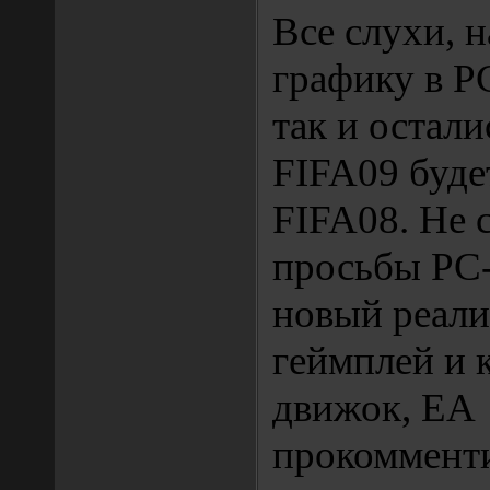
Все слухи, 
графику в P
так и остали
FIFA09 буде
FIFA08. Не 
просьбы PC-
новый реал
геймплей и 
движок, EA
прокомменти