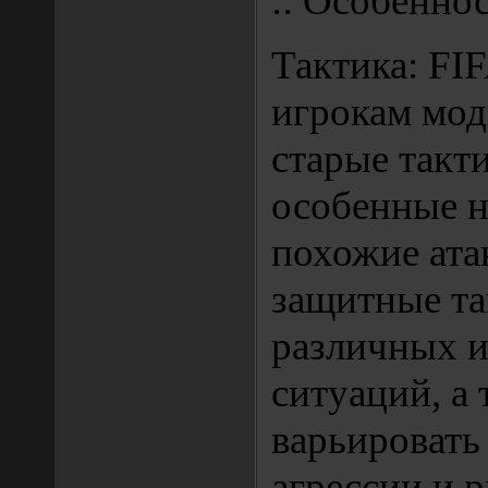
:: Особеннос
Тактика: FI
игрокам мо
старые такти
особенные н
похожие ат
защитные та
различных 
ситуаций, а 
варьировать
агрессии и р