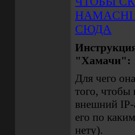
ЧТОБЫ СК
HAMACHI
СЮДА
Инструкция
"Хамачи":
Для чего он
того, чтобы
внешний IP-а
его по каки
нету).