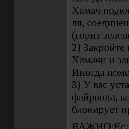
Хамач подкл
ля, соедине
(горит зелен
2) Закройте
Хамачи и за
Иногда помо
3) У вас уст
файрволл, к
блокирует 
ВАЖНО:Если