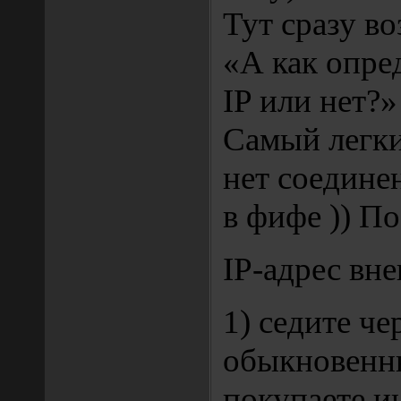
Тут сразу во
«А как опре
IP или нет?»
Самый легки
нет соедине
в фифе )) П
IP-адрес вн
1) седите че
обыкновенн
покупаете и