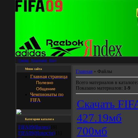
Главная
|
Регистрация
|
Вход
Меню сайта
Главная
» Файлы
Главная страница
Всего материалов в каталоге
Полезно
Показано материалов:
1-9
Общение
Чемпионаты по
FIFA
Скачать FIF
427.19мб
Категории каталога
FIFA09(Видео)
[6]
700мб
FIFA09(Новости)
[1]