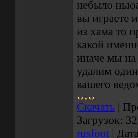
небыло ньюа
вы играете 
из хама то 
какой именн
иначе мы на
удалим один
вашего ведом
Скачать
|
Пр
Загрузок:
32
rusfoot
|
Дата