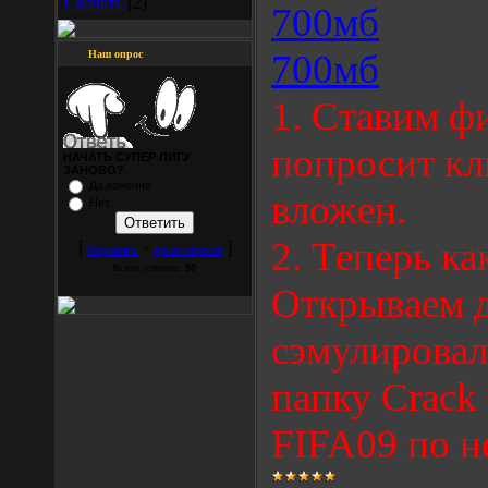
Скачать
[2]
700мб
700мб
Наш опрос
1. Ставим ф
попросит кл
НАЧАТЬ СУПЕР ЛИГУ
ЗАНОВО?
Да,конечно
вложен.
Нет
2. Теперь ка
[
·
]
Результаты
Архив опросов
Всего ответов:
50
Открываем 
сэмулировал
папку Crack 
FIFA09 по н