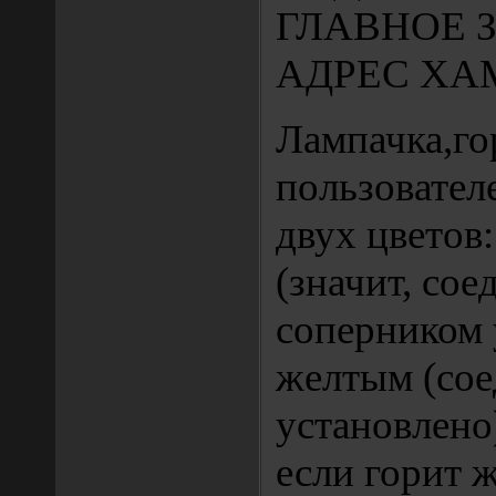
ГЛАВНОЕ З
АДРЕС ХА
Лампачка,го
пользовател
двух цветов:
(значит, сое
соперником 
желтым (сое
установлено
если горит ж